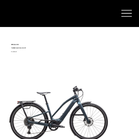
SPECIALIZED
TURBO VADO SL 2 5.0 ST
€ 4.550,00