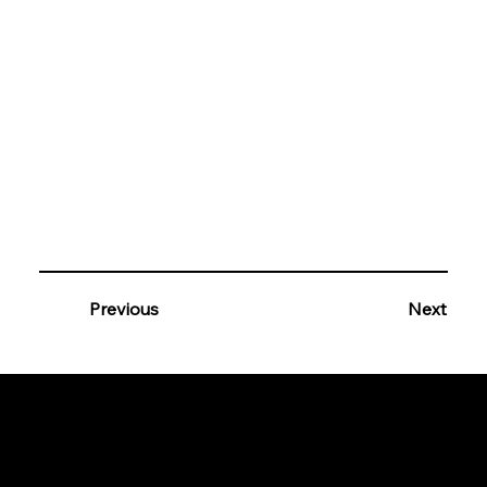
Previous
Next
Mountainbiker.at [am See]