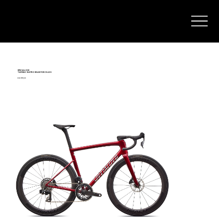
SPECIALIZED
TARMAC SL8 PRO SRAM FORCE AXS
€ 8.999,00