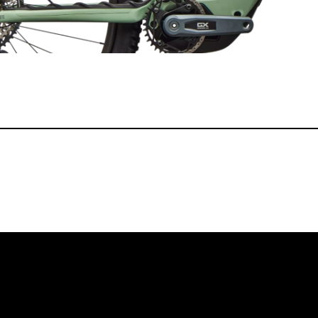
Mountainbiker.a
Obere Hauptstr
7121 Weiden am
+43 2167 21160
hello@mountai
at