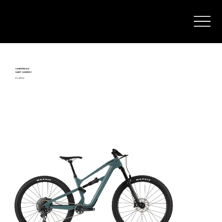
CANNONDALE
HABIT CARBON-1
€ 5.499,00